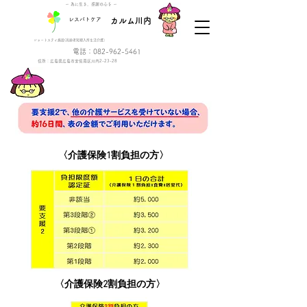
ー 為に生き、感謝の心を ー
レスパトケア
カルム川内
ショートステイ施設(高齢者短期入所生活介護）
電話：082-962-5461
住所：広島県広島市安佐南区川内2-23-28
​〈介護保険1割負担の方〉
​〈介護保険2割負担の方〉