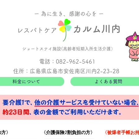
ー 為に生き、感謝の心を ー
カルム川内
レスパトケア
ショートステイ施設(高齢者短期入所生活介護）
電話：082-962-5461
住所：広島県広島市安佐南区川内2-23-28
料金について
よくある質問
の方〉
​〈介護保険2割負担の方〉
​〈被爆者手帳お